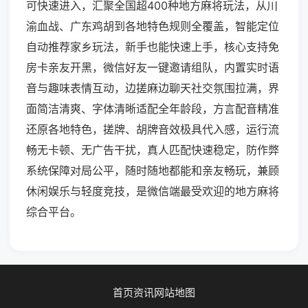
可快速进入，汇聚全国超400种地方麻将玩法，从川
渝血战、广东鸡胡到各地特色规则全覆盖，智能定位
自动推荐家乡玩法，新手也能快速上手，核心支持免
房卡亲友开黑，微信好友一键邀请组队，内置实时语
音与趣味表情互动，边搓麻边聊天社交氛围拉满，界
面简洁清爽、字体清晰适配全年龄段，方言配音精准
还原各地特色，搓牌、胡牌音效极具代入感，运行流
畅无卡顿、无广告干扰，真人匹配快速稳定，防作弊
系统保障对局公平，随时随地都能和亲友畅玩，兼顾
休闲娱乐与轻度竞技，是微信端最受欢迎的地方麻将
综合平台。
首页
资讯
网站地图