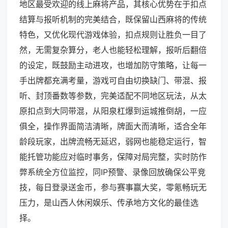
地区最受欢迎的线上麻将产品，其核心优势在于扣点
结算与报听机制的完美结合，既保留山西麻将的传统
特色，又优化现代游戏体验，扣点规则让胜负一目了
然，无需复杂算分，老人也能轻松理解，报听后翻倍
的设定，既鼓励主动进攻，也增加防守策略，让每一
手出牌都充满考量，游戏可自由切换缺门、带混、报
听、封顶番数等参数，完美适配不同地区玩法，从太
原扣点到大同带混，从阳泉杠爆到运城推倒胡，一应
俱全，操作界面简洁清晰，牌面大而清晰，适合全年
龄段玩家，出牌流畅无延迟，弱网也能稳定运行，智
能托管功能应对临时事务，保障对局完整，实时防作
弊系统全方位监控，同IP预警、录像回放确保公平竞
技，每日登录送金币，参与赛事赢大奖，零氪畅玩无
压力，是山西人休闲娱乐、传承地方文化的最佳选
择。