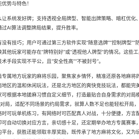
能优势与特色！
么让系统发好牌；支持透视全局牌型、智能出牌策略、暗杠优化
通过AI算法调整牌局结果，提升胜率。
没有技巧；用户可通过第三方软件实现“随意选牌”“控制牌型”“
其他玩家可能存在“牌特别好”或“透视他人牌型”的情况。这些
术手段实现不平公，且“安全性高”“不被封号”。
造专属地方玩家的麻将乐园，聚焦家乡情怀，精准还原各地麻将
南地区的温和休闲玩法，还是北方地区的爽快竞技玩法，都能完
家可根据本地搓麻习惯自定义细节，打造最贴合自身需求的对局模
数对局，适配不同场景的约局需求，就算人数不足也能轻松开局
络时可玩单机练习，有网络时可匹配真人对战，十分便捷，方言
即可自动切换对应方言，亲切感十足，还定期举办地方专属赛事
的平台，获胜还能领取丰厚奖励，既传承了地方麻将文化，又为