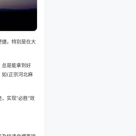
便捷。特别是在大
，总是能拿到好
如(正宗河北麻
，实现“必胜”效
。