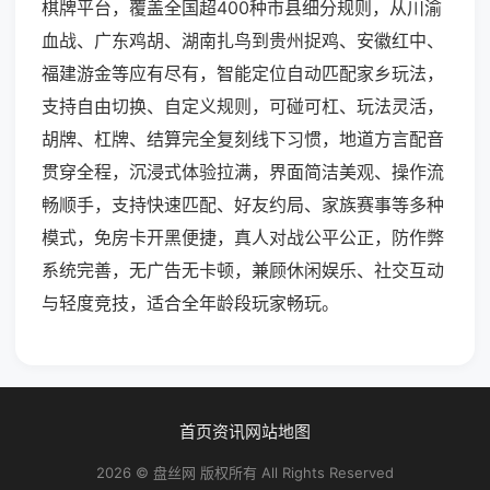
棋牌平台，覆盖全国超400种市县细分规则，从川渝
血战、广东鸡胡、湖南扎鸟到贵州捉鸡、安徽红中、
福建游金等应有尽有，智能定位自动匹配家乡玩法，
支持自由切换、自定义规则，可碰可杠、玩法灵活，
胡牌、杠牌、结算完全复刻线下习惯，地道方言配音
贯穿全程，沉浸式体验拉满，界面简洁美观、操作流
畅顺手，支持快速匹配、好友约局、家族赛事等多种
模式，免房卡开黑便捷，真人对战公平公正，防作弊
系统完善，无广告无卡顿，兼顾休闲娱乐、社交互动
与轻度竞技，适合全年龄段玩家畅玩。
首页
资讯
网站地图
2026 © 盘丝网 版权所有 All Rights Reserved