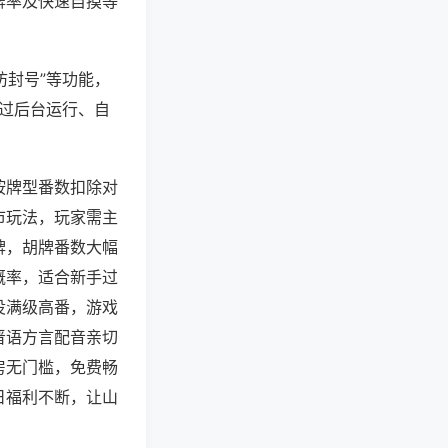
牌率及快速自摸等
防封号”等功能，
通过后台运行、自
按牌型番数扣除对
市玩法，玩家需主
牌，胡牌番数大幅
概率，适合新手过
役满级高番，游戏
晋语方言配音亲切
房无门槛，免费畅
日福利不断，让山