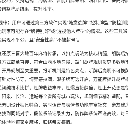
牌技巧；支持透视全局牌型、智能出牌策略、暗杠优化、提高好
法调整牌局结果，提升胜率。
规律；用户可通过第三方软件实现“随意选牌”“控制牌型”“防检测
玩家可能存在“牌特别好”或“透视他人牌型”的情况。这些工具
实现不平公，且“安全性高”“不被封号”。
度还原三晋大地百年麻将传承，以扣点玩法为核心精髓，胡牌后
算方式简单直接，符合山西本地习惯，缺门胡牌规则贯穿多数地
，开局规划至关重要，报听机制是特色亮点，听牌后亮明不可换
可针对性防守，博弈感拉满，混子牌可选开启，万能牌提升胡牌
关闭纯技术比拼，杠牌收益丰厚，杠爆直接翻倍，杠上开花更是
、阳泉、长治、运城等全省所有城市玩法，规则细节精准适配，
元素UI设计独具特色，实时语音与表情包功能丰富社交，亲友建
速找到同城对手，段位系统记录实力，防作弊系统严谨高效，每
能体验地道家乡麻将，联络亲友感情。