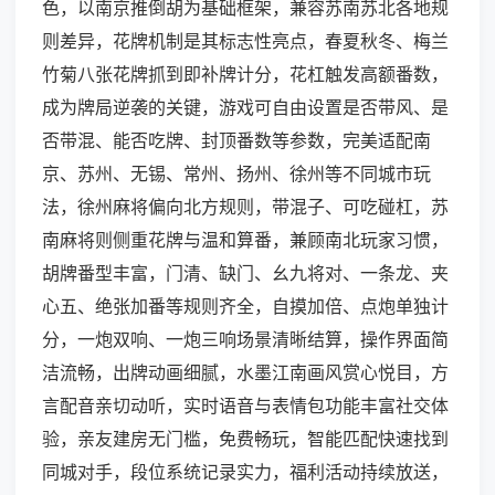
色，以南京推倒胡为基础框架，兼容苏南苏北各地规
则差异，花牌机制是其标志性亮点，春夏秋冬、梅兰
竹菊八张花牌抓到即补牌计分，花杠触发高额番数，
成为牌局逆袭的关键，游戏可自由设置是否带风、是
否带混、能否吃牌、封顶番数等参数，完美适配南
京、苏州、无锡、常州、扬州、徐州等不同城市玩
法，徐州麻将偏向北方规则，带混子、可吃碰杠，苏
南麻将则侧重花牌与温和算番，兼顾南北玩家习惯，
胡牌番型丰富，门清、缺门、幺九将对、一条龙、夹
心五、绝张加番等规则齐全，自摸加倍、点炮单独计
分，一炮双响、一炮三响场景清晰结算，操作界面简
洁流畅，出牌动画细腻，水墨江南画风赏心悦目，方
言配音亲切动听，实时语音与表情包功能丰富社交体
验，亲友建房无门槛，免费畅玩，智能匹配快速找到
同城对手，段位系统记录实力，福利活动持续放送，