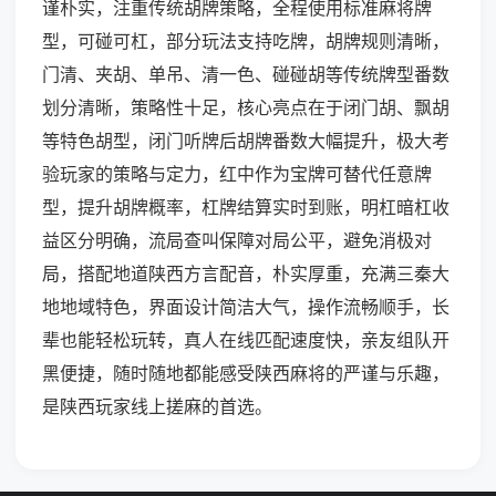
谨朴实，注重传统胡牌策略，全程使用标准麻将牌
型，可碰可杠，部分玩法支持吃牌，胡牌规则清晰，
门清、夹胡、单吊、清一色、碰碰胡等传统牌型番数
划分清晰，策略性十足，核心亮点在于闭门胡、飘胡
等特色胡型，闭门听牌后胡牌番数大幅提升，极大考
验玩家的策略与定力，红中作为宝牌可替代任意牌
型，提升胡牌概率，杠牌结算实时到账，明杠暗杠收
益区分明确，流局查叫保障对局公平，避免消极对
局，搭配地道陕西方言配音，朴实厚重，充满三秦大
地地域特色，界面设计简洁大气，操作流畅顺手，长
辈也能轻松玩转，真人在线匹配速度快，亲友组队开
黑便捷，随时随地都能感受陕西麻将的严谨与乐趣，
是陕西玩家线上搓麻的首选。