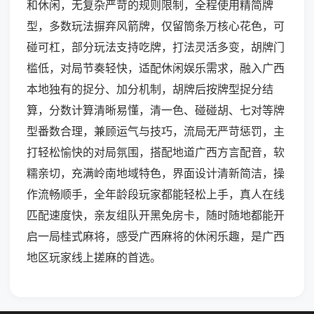
和休闲，无复杂严苛的规则限制，全程使用精简牌
型，多数玩法摒弃风箭牌，仅留筒条万核心花色，可
碰可杠，部分玩法支持吃牌，打法灵活多变，胡牌门
槛低，对局节奏轻快，适配休闲娱乐需求，融入广西
本地独有的捉分、加分机制，胡牌后按牌型捉分结
算，分数计算清晰易懂，清一色、碰碰胡、七对等牌
型番数合理，兼顾运气与技巧，流局无严苛惩罚，主
打轻松愉快的对局氛围，搭配地道广西方言配音，软
糯亲切，充满岭南地域特色，界面设计清新简洁，操
作流畅顺手，全年龄段玩家都能轻松上手，真人在线
匹配速度快，亲友组队开黑免房卡，随时随地都能开
启一局桂式麻将，感受广西麻将的休闲乐趣，是广西
地区玩家线上搓麻的首选。